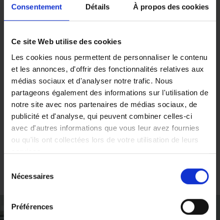
aidants familiaux
Consentement
Détails
À propos des cookies
La présence d’un intervenant professionnel
permet aux aidants familiaux de s’accorder des
Ce site Web utilise des cookies
moments de répit. Durant les gardes, ces
Les cookies nous permettent de personnaliser le contenu
derniers peuvent sortir, retrouver des amis,
et les annonces, d'offrir des fonctionnalités relatives aux
pratiquer un loisir, sans aucune culpabilité,
médias sociaux et d'analyser notre trafic. Nous
sachant leur proche fragilisé en bonne
partageons également des informations sur l'utilisation de
compagnie. Une véritable bouffée d’oxygène qui
notre site avec nos partenaires de médias sociaux, de
peut éviter l’épuisement physique et psychique,
publicité et d'analyse, qui peuvent combiner celles-ci
très fréquent chez les aidants.
avec d'autres informations que vous leur avez fournies
Découvrez les services de gardes actives
ou qu'ils ont collectées lors de votre utilisation de leurs
proposés par les centres ADHAP
.
services.
Sélection
Vous pouvez librement donner, refuser ou retirer votre
Nécessaires
du
consentement en sélectionnant les finalités ci-dessous.
consentement
Vous pouvez à tout moment modifier vos choix en
Préférences
cliquant sur le lien «
Paramétrer les cookies
» en bas de