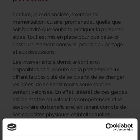
Lecture, jeux de société, exercice de
mémorisation, cuisine, promenade… quelle que
soit l’activité que souhaite pratiquer la personne
aidée, tout est mis en place pour que celle-ci
passe un moment convivial, propice au partage
et aux discussions.
Les intervenants à domicile sont ainsi
disponibles et à l’écoute de la personne en lui
offrant la possibilité de se divertir, de se changer
les idées, de se sentir moins seule tout en
sentant valorisée. En effet, l’intérêt de ces gardes
est de mettre en valeur les compétences et le
savoir-faire du bénéficiaire, en tenant compte de
ses capacités physiques et intellectuelles.
Des temps de répit pour les