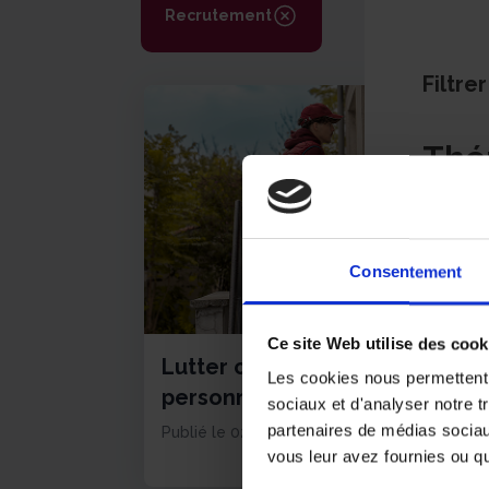
Recrutement
Filtrer
Thé
Recr
Consentement
Ce site Web utilise des cook
Lutter contre l’isolement des
Les cookies nous permettent d
personnes agées
sociaux et d'analyser notre t
partenaires de médias sociaux
Publié le 02 mai 2025
Lire l'article
vous leur avez fournies ou qu'