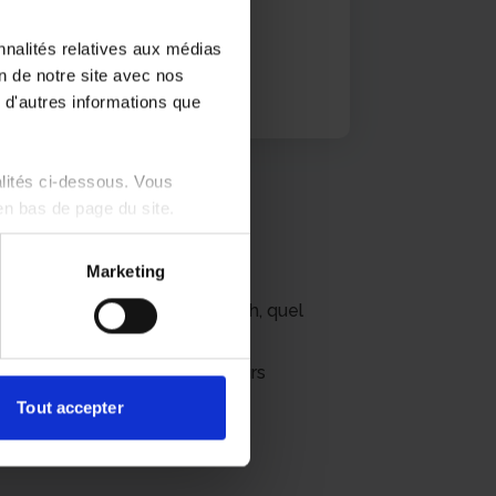
nnalités relatives aux médias
on de notre site avec nos
 d'autres informations que
alités ci-dessous. Vous
en bas de page du site.
MAINTENANT
Marketing
lisation se fait en moins de 48h, quel
nt également recrutés pour leurs
timale.
Tout accepter