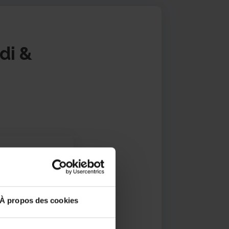
di &
ile –
À propos des cookies