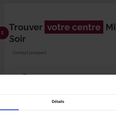
Trouver
votre centre
Mi
1
Soir
Contact prospect
Votre centre MIDI&SOIR :
MIDI&SOIR portage de repas à domic
Bagneux
Détails