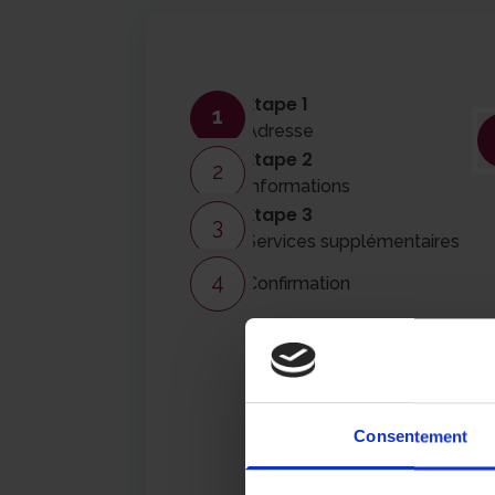
Étape 1
1
Adresse
Étape 2
2
Informations
Étape 3
3
Services supplémentaires
4
Confirmation
Consentement