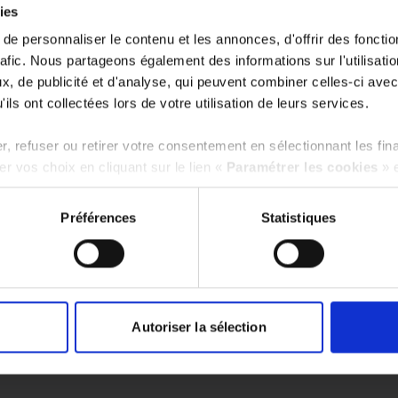
ies
Changer de centre
Je choisis ce centre
e personnaliser le contenu et les annonces, d'offrir des fonctio
rafic. Nous partageons également des informations sur l'utilisati
, de publicité et d'analyse, qui peuvent combiner celles-ci avec
ils ont collectées lors de votre utilisation de leurs services.
, refuser ou retirer votre consentement en sélectionnant les fin
r vos choix en cliquant sur le lien «
Paramétrer les cookies
» 
S ACCOMPAGNER DÈS 
Préférences
Statistiques
place à votre domicile pour réaliser un devis gratuit. La fina
dès finalisation des formalités administratives.
en charge par des professionnels qualifiés et formés qui so
 sont là pour vous garantir une qualité d’accompagnement op
Autoriser la sélection