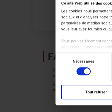
Ce site Web utilise des cook
Les cookies nous permettent d
sociaux et d'analyser notre t
partenaires de médias sociaux
vous leur avez fournies ou qu'
Vous pouvez librement donner
pouvez à tout moment modifie
FAITES VOU
Sélection
Nécessaires
du
consentement
Un responsable de l’équipe se dé
que soit l’âge et la pathologie, 
Avec MIDI&SOIR vous êtes pris 
savoir être. Tous ces prérequis
Tout refuser