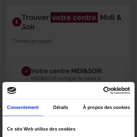
Trouver
votre centre
Midi &
1
Soir
Contact prospect
Votre centre MIDI&SOIR :
MIDI&SOIR portage de repas à
domicile – Montauban
Consentement
Détails
À propos des cookies
Changer de centre
Ce site Web utilise des cookies