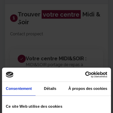
Trouver
votre centre
Midi &
1
Soir
Contact prospect
Votre centre MIDI&SOIR :
MIDI&SOIR portage de repas à
domicile – Dunkerque
Consentement
Détails
À propos des cookies
Changer de centre
Ce site Web utilise des cookies