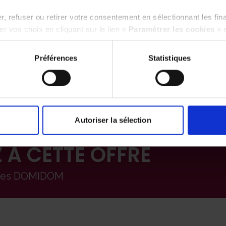
é ou le remboursement des frais en cas
personnel à hauteur de 0,42 cts/km
, refuser ou retirer votre consentement en sélectionnant les fin
e votre véhicule personnel chez nos
r vos choix en cliquant sur le lien «
Paramétrer les cookies
» 
Préférences
Statistiques
Autoriser la sélection
 À CETTE OFFRE
ipes DOMIDOM
idature