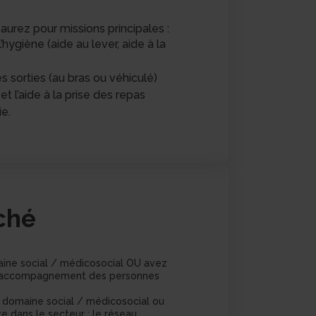
s aurez pour missions principales :
l’hygiène (aide au lever, aide à la
sorties (au bras ou véhiculé)
et l’aide à la prise des repas
ie.
rché
aine social / médicosocial OU avez
s l’accompagnement des personnes
e domaine social / médicosocial ou
e dans le secteur : le réseau