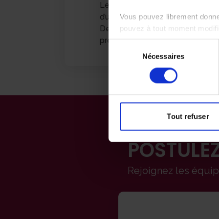
Le prêt d’un véhicule de sociét
d’utilisation de votre véhicule 
Vous pouvez librement donner
Des réductions sur l’entretien d
pouvez à tout moment modifie
prestataires
Sélection
Nécessaires
du
consentement
Tout refuser
POSTULEZ
Rejoignez les équ
Formulaire de cand