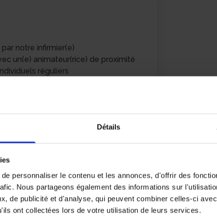
r notre infirmier(e)
c un(e) animateur(rice) de proximité
ndividuels réguliers
r développer vos compétences
de notre centre
ine défini avec vous afin de s’adapter
onnelles
Détails
ongés payés
1,88 € et 12,50 € brut
ies
es selon assiduité et qualité des
e personnaliser le contenu et les annonces, d'offrir des fonctio
bénéficier de réductions et de tarifs
rafic. Nous partageons également des informations sur l'utilisati
ages et courses alimentaires
, de publicité et d'analyse, qui peuvent combiner celles-ci avec
ils ont collectées lors de votre utilisation de leurs services.