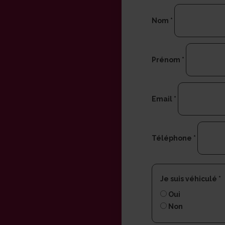
Nom
*
Prénom
*
Email
*
Téléphone
*
Je suis véhiculé
*
Oui
Non