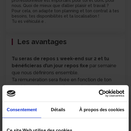
professionnelle est important pour toi et donc pour
nous. Quoi de mieux que d’allier plaisir et travail ?
Pour cela, on adapte ton planning et ton contrat à tes
besoins, tes disponibilités et ta localisation !
Tu es véhiculé.e .
Les avantages
Tu seras de repos 1 week-end sur 2 et tu
bénéficieras d’un jour repos fixe
par semaine
que nous définirons ensemble.
Ta rémunération sera fixée en fonction de ton
expérience (on en reparle en entretien !)
Par contre, on peut déjà te dire que chez nous,
tu bénéficieras de :
La
prise en charge de tes
Consentement
Détails
À propos des cookies
déplacements
via un forfait (si tu es en
voiture remboursement des kms à 0.55cts),
ou via le remboursement de ton
Ce site Web utilise des cookies