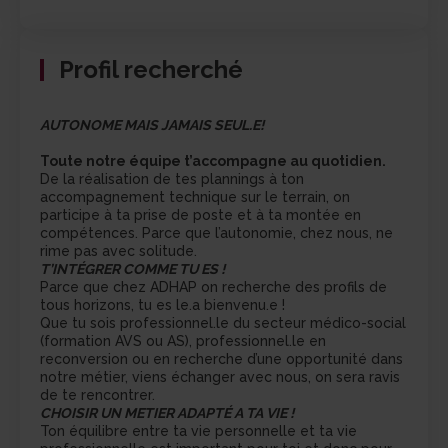
Profil recherché
AUTONOME MAIS JAMAIS SEUL.E!
Toute notre équipe t’accompagne au quotidien.
De la réalisation de tes plannings à ton
accompagnement technique sur le terrain, on
participe à ta prise de poste et à ta montée en
compétences. Parce que l’autonomie, chez nous, ne
rime pas avec solitude.
T’INTÉGRER COMME TU ES !
Parce que chez ADHAP on recherche des profils de
tous horizons, tu es le.a bienvenu.e !
Que tu sois professionnel.le du secteur médico-social
(formation AVS ou AS), professionnel.le en
reconversion ou en recherche d’une opportunité dans
notre métier, viens échanger avec nous, on sera ravis
de te rencontrer.
CHOISIR UN METIER ADAPTÉ A TA VIE !
Ton équilibre entre ta vie personnelle et ta vie