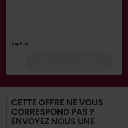
votre demande et vous envoyer des newsletters.
Pour en savoir plus sur vos droits, la gestion et le
traitement de vos données personnelles, cliquez sur le
lien suivant : http://www.portage-midisoir.fr/politique-
protection-donnees/
Captcha
Envoyer ma candidature
CETTE OFFRE NE VOUS
CORRESPOND PAS ?
ENVOYEZ NOUS UNE