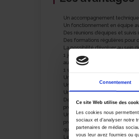
Un accompagnement technique pa
Un fonctionnement en équipe ave
Des réunions d’équipes et suivis i
Des formations régulières pou
La possibilité d’évoluer au sein 
1 jour de repos fixe dans la sema
au mieux à vos contraintes pers
1 week-end sur 2 non travaillé
Une mutuelle d’entreprise et c
Consentement
Une rémunération horaire entre 1
Une majoration de 25% les diman
Des primes mensuelles et annuell
Ce site Web utilise des cook
prestations
Les cookies nous permettent d
Un CE externalisé permettant de 
sociaux et d'analyser notre t
préférentiels sur les loisirs, voy
partenaires de médias sociaux
quotidiennes
vous leur avez fournies ou qu'
Le prêt d’un véhicule de sociét