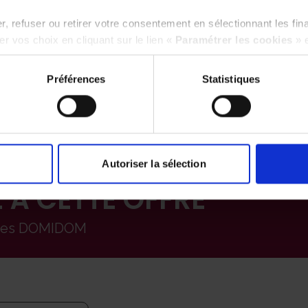
personnel à hauteur de 0,42 cts/km
, refuser ou retirer votre consentement en sélectionnant les fin
e votre véhicule personnel chez nos
r vos choix en cliquant sur le lien «
Paramétrer les cookies
» 
Préférences
Statistiques
Autoriser la sélection
 À CETTE OFFRE
ipes DOMIDOM
idature