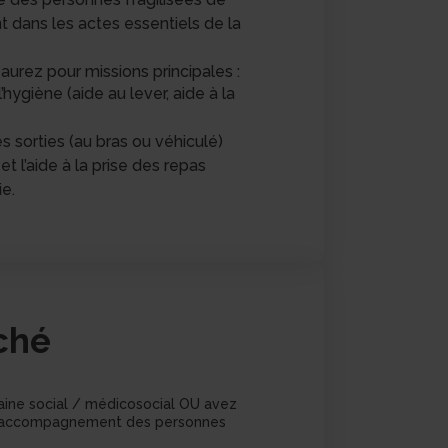
 dans les actes essentiels de la
s aurez pour missions principales :
l’hygiène (aide au lever, aide à la
sorties (au bras ou véhiculé)
et l’aide à la prise des repas
ie.
rché
aine social / médicosocial OU avez
s l’accompagnement des personnes