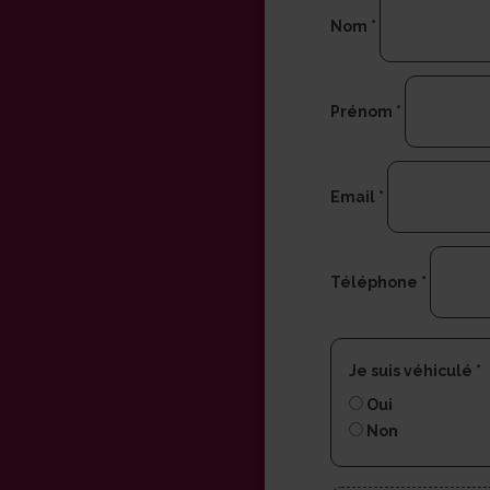
Nom
*
Prénom
*
Email
*
Téléphone
*
Je suis véhiculé
*
Oui
Non