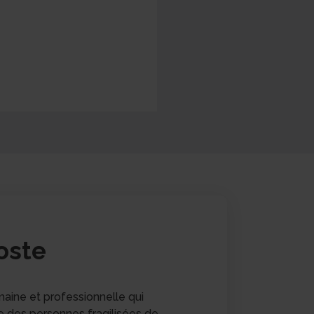
oste
aine et professionnelle qui
e des personnes fragilisées de