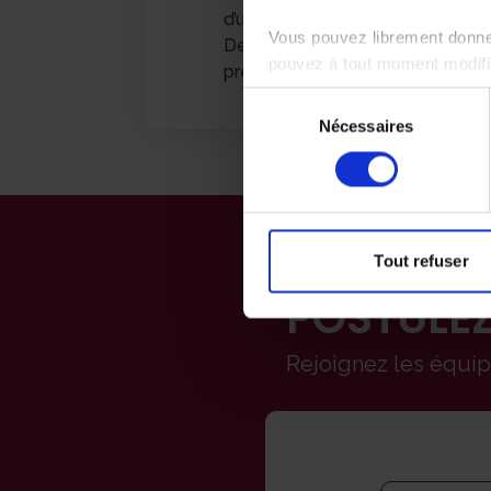
d’utilisation de votre véhicule 
Vous pouvez librement donner
Des réductions sur l’entretien d
pouvez à tout moment modifie
prestataires
Sélection
Nécessaires
du
consentement
Tout refuser
POSTULEZ
Rejoignez les équ
Formulaire de cand