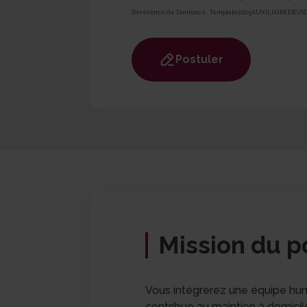
Rérérence de l'annonce :
Template2025AUXILIAIREDEVIE
Postuler
Mission du p
Vous intégrerez une équipe hum
contribue au maintien à domicil