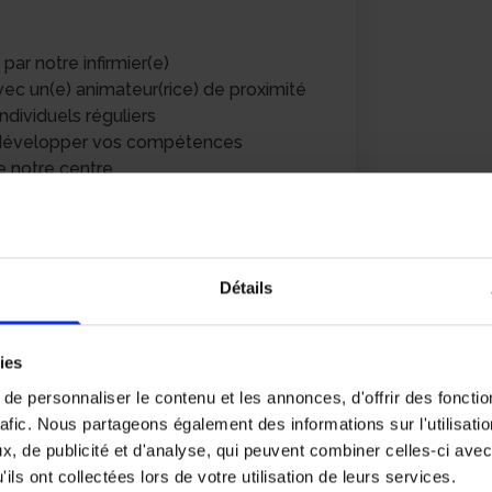
r notre infirmier(e)
c un(e) animateur(rice) de proximité
ndividuels réguliers
r développer vos compétences
de notre centre
ine défini avec vous afin de s’adapter
onnelles
ongés payés
Détails
1,88 € et 12,11 € brut
ches et jours fériés
es selon assiduité et qualité des
ies
e personnaliser le contenu et les annonces, d'offrir des fonctio
bénéficier de réductions et de tarifs
rafic. Nous partageons également des informations sur l'utilisati
ages et courses alimentaires
, de publicité et d'analyse, qui peuvent combiner celles-ci avec
ils ont collectées lors de votre utilisation de leurs services.
é ou le remboursement des frais en cas