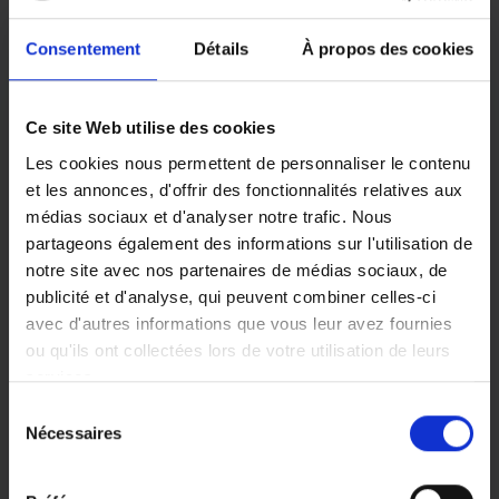
Consentement
Détails
À propos des cookies
Ce site Web utilise des cookies
Votre agence ADHAP
Les cookies nous permettent de personnaliser le contenu
Mme Perrottet, responsable du centre ADHAP
et les annonces, d'offrir des fonctionnalités relatives aux
de Valence et son équipe sont à votre
médias sociaux et d'analyser notre trafic. Nous
disposition pour vous proposer le service de
partageons également des informations sur l'utilisation de
portage de repas MIDI&SOIR personnalisé,
notre site avec nos partenaires de médias sociaux, de
adapté à vos besoins ou à ceux de vos proches.
publicité et d'analyse, qui peuvent combiner celles-ci
Avec plus de 25 ans d’expérience et bientôt 10
avec d'autres informations que vous leur avez fournies
ans dans le portage de repas MIDI&SOIR
ou qu'ils ont collectées lors de votre utilisation de leurs
propose un accompagnement complet aux
services.
personnes âgées, en situation de handicap, en
Sélection
perte d’autonomie ou en convalescence.
Vous pouvez librement donner, refuser ou retirer votre
Nécessaires
du
consentement en sélectionnant les finalités ci-dessous.
consentement
Nos menus, élaborés par des diététiciens et des
Vous pouvez à tout moment modifier vos choix en