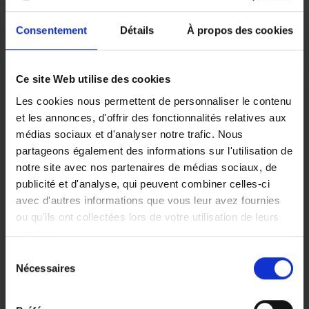
Consentement
Détails
À propos des cookies
Ce site Web utilise des cookies
Votre agence ADHAP
Les cookies nous permettent de personnaliser le contenu
Mr Le Queré, responsable du centre ADHAP du
et les annonces, d'offrir des fonctionnalités relatives aux
Mans et son équipe sont à votre disposition pour
médias sociaux et d'analyser notre trafic. Nous
vous proposer le service de portage de repas
partageons également des informations sur l'utilisation de
MIDI&SOIR personnalisé, adapté à vos besoins
notre site avec nos partenaires de médias sociaux, de
ou à ceux de vos proches.
publicité et d'analyse, qui peuvent combiner celles-ci
Avec plus de 25 ans d’expérience et bientôt 10
avec d'autres informations que vous leur avez fournies
ans dans le portage de repas MIDI&SOIR
ou qu'ils ont collectées lors de votre utilisation de leurs
propose un accompagnement complet aux
services.
personnes âgées, en situation de handicap, en
Sélection
perte d’autonomie ou en convalescence.
Vous pouvez librement donner, refuser ou retirer votre
Nécessaires
du
consentement en sélectionnant les finalités ci-dessous.
consentement
Nos menus, élaborés par des diététiciens et des
Vous pouvez à tout moment modifier vos choix en